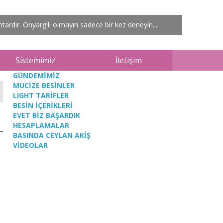
ardır. Önyargılı olmayın sadece bir kez deneyin...
Sistemimiz
İletişim
GÜNDEMİMİZ
MUCİZE BESİNLER
LIGHT TARİFLER
BESİN İÇERİKLERİ
EVET BİZ BAŞARDIK
HESAPLAMALAR
BASINDA CEYLAN AKİŞ
VİDEOLAR