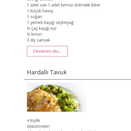
1 adet sarı 1 adet kırmızı dolmalık biber
1 küçük havuç
1 soğan
1 yemek kaşığı zeytinyağ
½ çay kaşığı tuz
½ limon
3 diş sarısak
Devamını oku...
Hardallı Tavuk
4 kişilik
Malzemeler: