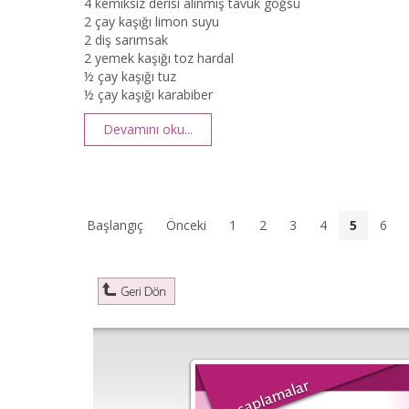
4 kemiksiz derisi alınmış tavuk göğsü
2 çay kaşığı limon suyu
2 diş sarımsak
2 yemek kaşığı toz hardal
½ çay kaşığı tuz
½ çay kaşığı karabiber
Devamını oku...
Başlangıç
Önceki
1
2
3
4
5
6