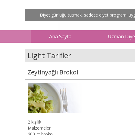
Diyet günlüğü tutmak, sadece diyet programı uygul
Ana Sayfa
Uzman Diyet
Light Tarifler
Zeytinyağlı Brokoli
2 kişilik
Malzemeler:
600 gr brokoli