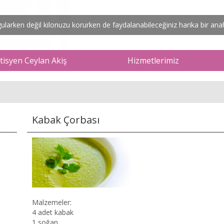
arken değil kilonuzu korurken de faydalanabileceğiniz harika bir anaht
isyen Ceylan Akiş
Hizmetlerimiz
Kabak Çorbası
Malzemeler:
4 adet kabak
1 soğan