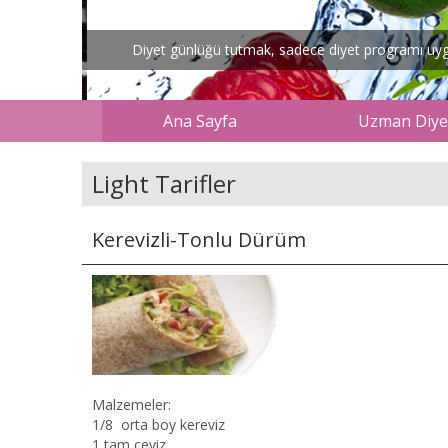
Diyet günlüğü tutmak, sadece diyet programı uygul
Ana Sayfa
Uzman Diyet
Light Tarifler
Kerevizli-Tonlu Dürüm
Malzemeler:
1/8 orta boy kereviz
1 tam ceviz