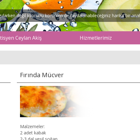
arken değil kilonuzu korurken de faydalanabileceğiniz harika bir anaht
isyen Ceylan Akiş
Hizmetlerimiz
Fırında Mücver
Malzemeler:
2 adet kabak
2-3 dal yeşil soğan