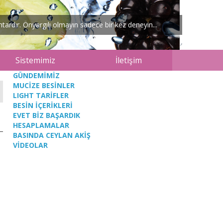
ardır. Önyargılı olmayın sadece bir kez deneyin...
Sistemimiz
İletişim
GÜNDEMİMİZ
MUCİZE BESİNLER
LIGHT TARİFLER
BESİN İÇERİKLERİ
EVET BİZ BAŞARDIK
HESAPLAMALAR
BASINDA CEYLAN AKİŞ
VİDEOLAR