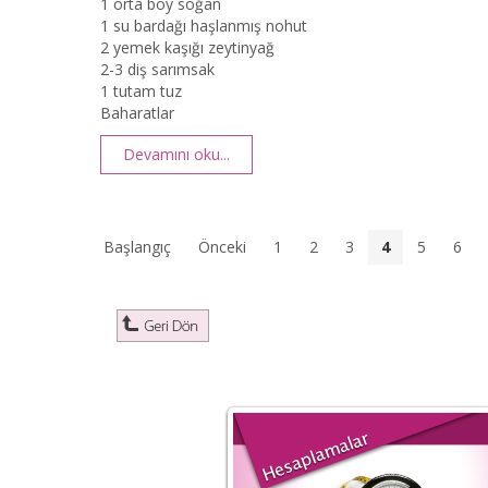
1 orta boy soğan
1 su bardağı haşlanmış nohut
2 yemek kaşığı zeytinyağ
2-3 diş sarımsak
1 tutam tuz
Baharatlar
Devamını oku...
Başlangıç
Önceki
1
2
3
4
5
6