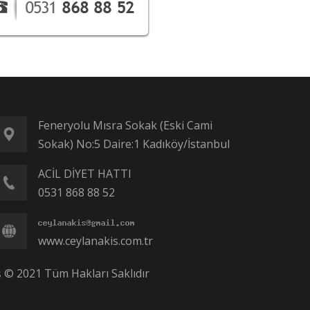
Feneryolu Mısra Sokak (Eski Cami
Sokak) No:5 Daire:1 Kadıköy/İstanbul
ACİL DİYET HATTI
0531 868 88 52
www.ceylanakis.com.tr
ş © 2021 Tüm Hakları Saklıdır