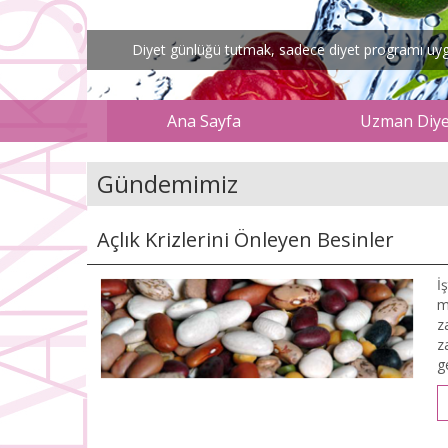
Diyet günlüğü tutmak, sadece diyet programı uygul
Ana Sayfa
Uzman Diyet
Gündemimiz
Açlık Krizlerini Önleyen Besinler
İ
m
z
z
g