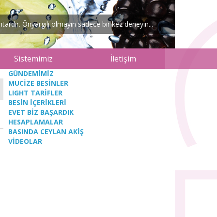
ardır. Önyargılı olmayın sadece bir kez deneyin...
Sistemimiz
İletişim
GÜNDEMİMİZ
MUCİZE BESİNLER
LIGHT TARİFLER
BESİN İÇERİKLERİ
EVET BİZ BAŞARDIK
HESAPLAMALAR
BASINDA CEYLAN AKİŞ
VİDEOLAR