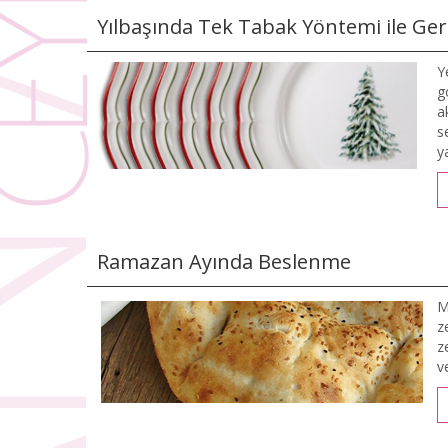
Yılbaşında Tek Tabak Yöntemi ile Ger
Y
g
a
s
y
Ramazan Ayında Beslenme
M
z
z
v