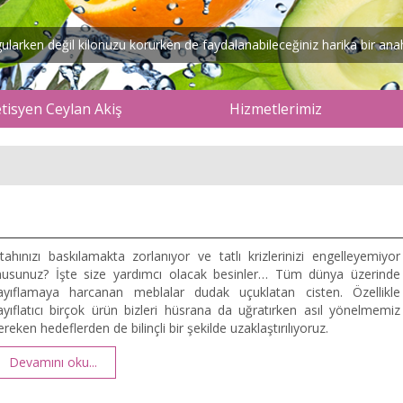
arken değil kilonuzu korurken de faydalanabileceğiniz harika bir anaht
isyen Ceylan Akiş
Hizmetlerimiz
ştahınızı baskılamakta zorlanıyor ve tatlı krizlerinizi engelleyemiyor
usunuz? İşte size yardımcı olacak besinler… Tüm dünya üzerinde
ayıflamaya harcanan meblalar dudak uçuklatan cisten. Özellikle
ayıflatıcı birçok ürün bizleri hüsrana da uğratırken asıl yönelmemiz
ereken hedeflerden de bilinçli bir şekilde uzaklaştırılıyoruz.
Devamını oku...