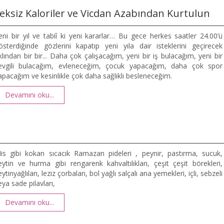
eksiz Kaloriler ve Vicdan Azabından Kurtulun
eni bir yıl ve tabiî ki yeni kararlar… Bu gece herkes saatler 24.00’ü
österdiğinde gözlerini kapatıp yeni yıla dair isteklerini geçirecek
klından bir bir... Daha çok çalışacağım, yeni bir iş bulacağım, yeni bir
evgili bulacağım, evleneceğim, çocuk yapacağım, daha çok spor
apacağım ve kesinlikle çok daha sağlıklı besleneceğim.
Devamını oku...
is gibi kokan sıcacık Ramazan pideleri , peynir, pastırma, sucuk,
eytin ve hurma gibi rengarenk kahvaltılıkları, çeşit çeşit börekleri,
eytinyağlıları, leziz çorbaları, bol yağlı salçalı ana yemekleri, içli, sebzeli
eya sade pilavları,
Devamını oku...