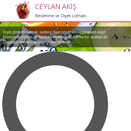
CEYLAN AKİŞ
Beslenme ve Diyet Uzmanı
Diyet günlüğü tutmak, sadece diyet programı uygularken değil
kilonuzu korurken de faydalanabileceğiniz harika bir anahtardır.
Önyargılı olmayın sadece bir kez deneyin...