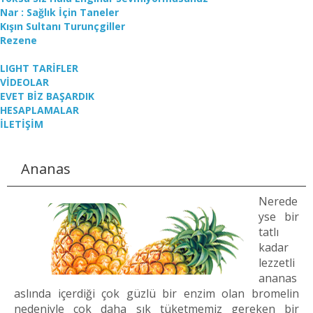
Nar : Sağlık İçin Taneler
Kışın Sultanı Turunçgiller
Rezene
LIGHT TARİFLER
VİDEOLAR
EVET BİZ BAŞARDIK
HESAPLAMALAR
İLETİŞİM
Ananas
Nerede
yse bir
tatlı
kadar
lezzetli
ananas
aslında içerdiği çok güzlü bir enzim olan bromelin
nedeniyle çok daha sık tüketmemiz gereken bir