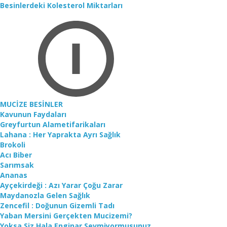
Besinlerdeki Kolesterol Miktarları
MUCİZE BESİNLER
Kavunun Faydaları
Greyfurtun Alametifarikaları
Lahana : Her Yaprakta Ayrı Sağlık
Brokoli
Acı Biber
Sarımsak
Ananas
Ayçekirdeği : Azı Yarar Çoğu Zarar
Maydanozla Gelen Sağlık
Zencefil : Doğunun Gizemli Tadı
Yaban Mersini Gerçekten Mucizemi?
Yoksa Siz Hala Enginar Sevmiyormusunuz