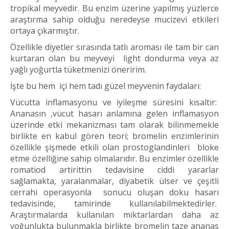
tropikal meyvedir. Bu enzim üzerine yapılmış yüzlerce
araştırma sahip olduğu neredeyse mucizevi etkileri
ortaya çıkarmıştır.
Özellikle diyetler sırasında tatlı aroması ile tam bir can
kurtaran olan bu meyveyi light dondurma veya az
yağlı yoğurtla tüketmenizi öneririm.
İşte bu hem içi hem tadı güzel meyvenin faydaları:
Vücutta inflamasyonu ve iyileşme süresini kısaltır:
Ananasın ,vücut hasarı anlamına gelen inflamasyon
üzerinde etki mekanizması tam olarak bilinmemekle
birlikte en kabul gören teori; bromelin enzimlerinin
özellikle şişmede etkili olan prostoglandinleri bloke
etme özelliğine sahip olmalarıdır. Bu enzimler özellikle
romatiod artirittin tedavisine ciddi yararlar
sağlamakta, yaralanmalar, diyabetik ülser ve çeşitli
cerrahi operasyonla sonucu oluşan doku hasarı
tedavisinde, tamirinde kullanılabilmektedirler.
Araştırmalarda kullanılan miktarlardan daha az
yoğunlukta bulunmakla birlikte bromelin taze ananas