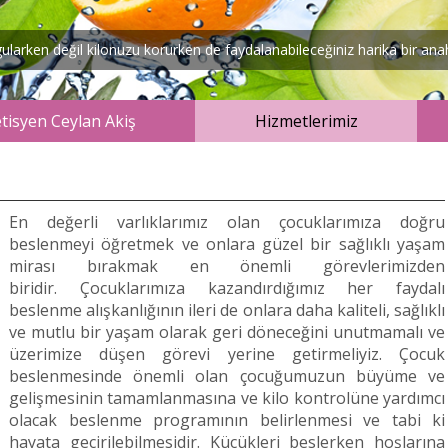
arken değil kilonuzu korurken de faydalanabileceğiniz harika bir anaht
isyen Ceylan Akiş
Hizmetlerimiz
En değerli varlıklarımız olan çocuklarımıza doğru
beslenmeyi öğretmek ve onlara güzel bir sağlıklı yaşam
mirası bırakmak en önemli görevlerimizden
biridir. Çocuklarımıza kazandırdığımız her faydalı
beslenme alışkanlığının ileri de onlara daha kaliteli, sağlıklı
ve mutlu bir yaşam olarak geri döneceğini unutmamalı ve
üzerimize düşen görevi yerine getirmeliyiz. Çocuk
beslenmesinde önemli olan çocuğumuzun büyüme ve
gelişmesinin tamamlanmasına ve kilo kontrolüne yardımcı
olacak beslenme programının belirlenmesi ve tabi ki
hayata geçirilebilmesidir. Küçükleri beslerken hoşlarına