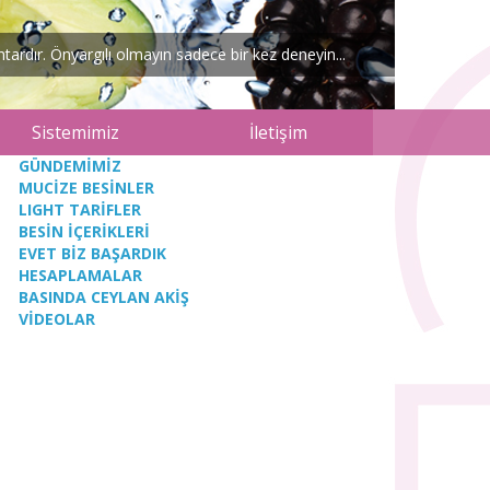
ardır. Önyargılı olmayın sadece bir kez deneyin...
Sistemimiz
İletişim
GÜNDEMİMİZ
MUCİZE BESİNLER
LIGHT TARİFLER
BESİN İÇERİKLERİ
EVET BİZ BAŞARDIK
HESAPLAMALAR
BASINDA CEYLAN AKİŞ
VİDEOLAR