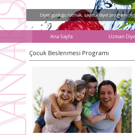
Diyet günlüğü tutmak, sadece diyet programı uygul
Ana Sayfa
Uzman Diyet
Çocuk Beslenmesi Programı