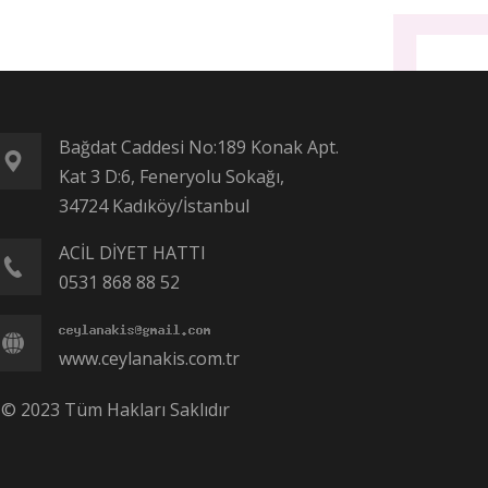
Bağdat Caddesi No:189 Konak Apt.
Kat 3 D:6, Feneryolu Sokağı,
34724 Kadıköy/İstanbul
ACİL DİYET HATTI
0531 868 88 52
www.ceylanakis.com.tr
 © 2023 Tüm Hakları Saklıdır