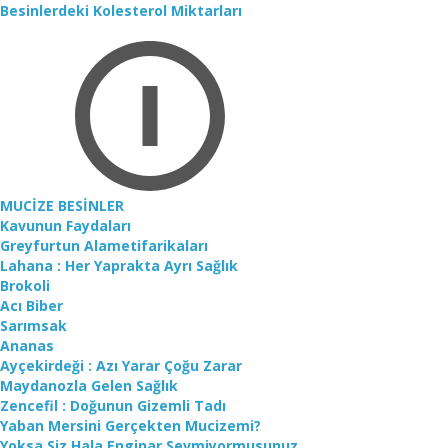
Besinlerdeki Kolesterol Miktarları
MUCİZE BESİNLER
Kavunun Faydaları
Greyfurtun Alametifarikaları
Lahana : Her Yaprakta Ayrı Sağlık
Brokoli
Acı Biber
Sarımsak
Ananas
Ayçekirdeği : Azı Yarar Çoğu Zarar
Maydanozla Gelen Sağlık
Zencefil : Doğunun Gizemli Tadı
Yaban Mersini Gerçekten Mucizemi?
Yoksa Siz Hala Enginar Sevmiyormusunuz