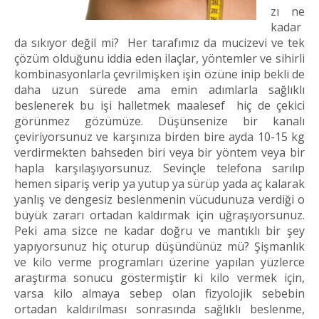
zı ne
kadar
da sıkıyor değil mi? Her tarafımız da mucizevi ve tek
çözüm olduğunu iddia eden ilaçlar, yöntemler ve sihirli
kombinasyonlarla çevrilmişken işin özüne inip bekli de
daha uzun sürede ama emin adımlarla sağlıklı
beslenerek bu işi halletmek maalesef hiç de çekici
görünmez gözümüze. Düşünsenize bir kanalı
çeviriyorsunuz ve karşınıza birden bire ayda 10-15 kg
verdirmekten bahseden biri veya bir yöntem veya bir
hapla karşılaşıyorsunuz. Sevinçle telefona sarılıp
hemen sipariş verip ya yutup ya sürüp yada aç kalarak
yanlış ve dengesiz beslenmenin vücudunuza verdiği o
büyük zararı ortadan kaldırmak için uğraşıyorsunuz.
Peki ama sizce ne kadar doğru ve mantıklı bir şey
yapıyorsunuz hiç oturup düşündünüz mü? Şişmanlık
ve kilo verme programları üzerine yapılan yüzlerce
araştırma sonucu göstermiştir ki kilo vermek için,
varsa kilo almaya sebep olan fizyolojik sebebin
ortadan kaldırılması sonrasında sağlıklı beslenme,