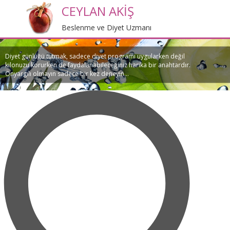
CEYLAN AKİŞ
Beslenme ve Diyet Uzmanı
Diyet günlüğü tutmak, sadece diyet programı uygularken değil
kilonuzu korurken de faydalanabileceğiniz harika bir anahtardır.
Önyargılı olmayın sadece bir kez deneyin...