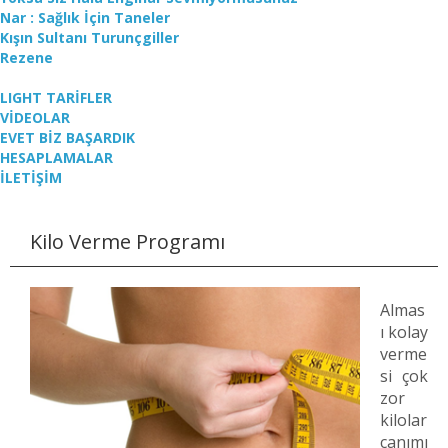
Nar : Sağlık İçin Taneler
Kışın Sultanı Turunçgiller
Rezene
LIGHT TARİFLER
VİDEOLAR
EVET BİZ BAŞARDIK
HESAPLAMALAR
İLETİŞİM
Kilo Verme Programı
Almas
ı kolay
verme
si çok
zor
kilolar
canımı