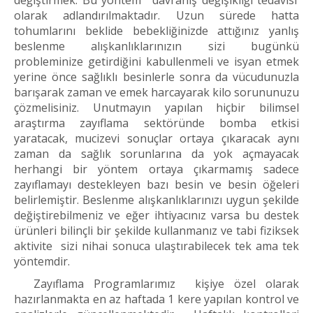
değiştirmek. Bu yöntem ‘davranış değişikliği tedavisi’
olarak adlandırılmaktadır. Uzun sürede hatta
tohumlarını beklide bebekliğinizde attığınız yanlış
beslenme alışkanlıklarınızın sizi bugünkü
probleminize getirdiğini kabullenmeli ve isyan etmek
yerine önce sağlıklı besinlerle sonra da vücudunuzla
barışarak zaman ve emek harcayarak kilo sorununuzu
çözmelisiniz. Unutmayın yapılan hiçbir bilimsel
araştırma zayıflama sektöründe bomba etkisi
yaratacak, mucizevi sonuçlar ortaya çıkaracak aynı
zaman da sağlık sorunlarına da yok açmayacak
herhangi bir yöntem ortaya çıkarmamış sadece
zayıflamayı destekleyen bazı besin ve besin öğeleri
belirlemiştir. Beslenme alışkanlıklarınızı uygun şekilde
değiştirebilmeniz ve eğer ihtiyacınız varsa bu destek
ürünleri bilinçli bir şekilde kullanmanız ve tabi fiziksek
aktivite sizi nihai sonuca ulaştırabilecek tek ama tek
yöntemdir.
Zayıflama Programlarımız kişiye özel olarak
hazırlanmakta en az haftada 1 kere yapılan kontrol ve