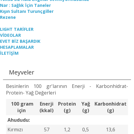
Nar : Sağlık İçin Taneler
Kışın Sultanı Turunçgiller
Rezene
LIGHT TARİFLER
VİDEOLAR
EVET BİZ BAŞARDIK
HESAPLAMALAR
İLETİŞİM
Meyveler
Besinlerin 100 gr'larının Enerji - Karbonhidrat-
Protein- Yağ Değerleri
100 gram
Enerji
Protein
Yağ
Karbonhidrat
için
(kkal)
(g)
(g)
(g)
Ahududu:
Kırmızı
57
1,2
0,5
13,6