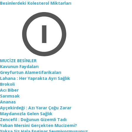
Besinlerdeki Kolesterol Miktarları
MUCİZE BESİNLER
Kavunun Faydaları
Greyfurtun Alametifarikaları
Lahana : Her Yaprakta Ayrı Sağlık
Brokoli
Acı Biber
Sarımsak
Ananas
Ayçekirdeği : Azı Yarar Çoğu Zarar
Maydanozla Gelen Sağlık
Zencefil : Doğunun Gizemli Tadı
Yaban Mersini Gerçekten Mucizemi?
Yoksa Siz Hala Enginar Sevmiyormusunuz