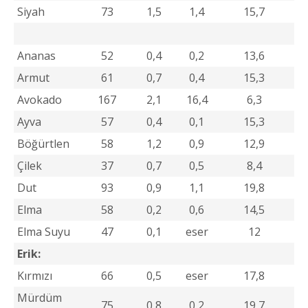
Siyah
73
1,5
1,4
15,7
Ananas
52
0,4
0,2
13,6
Armut
61
0,7
0,4
15,3
Avokado
167
2,1
16,4
6,3
Ayva
57
0,4
0,1
15,3
Böğürtlen
58
1,2
0,9
12,9
Çilek
37
0,7
0,5
8,4
Dut
93
0,9
1,1
19,8
Elma
58
0,2
0,6
14,5
Elma Suyu
47
0,1
eser
12
Erik:
Kırmızı
66
0,5
eser
17,8
Mürdüm
75
0,8
0,2
19,7