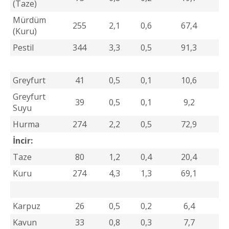
(Taze)
Mürdüm
255
2,1
0,6
67,4
(Kuru)
Pestil
344
3,3
0,5
91,3
Greyfurt
41
0,5
0,1
10,6
Greyfurt
39
0,5
0,1
9,2
Suyu
Hurma
274
2,2
0,5
72,9
İncir:
Taze
80
1,2
0,4
20,4
Kuru
274
4,3
1,3
69,1
Karpuz
26
0,5
0,2
6,4
Kavun
33
0,8
0,3
7,7