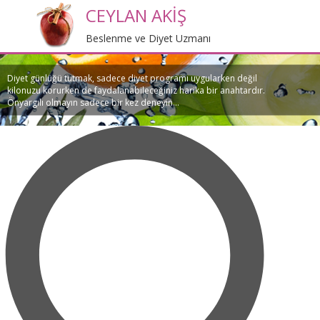
CEYLAN AKİŞ
Beslenme ve Diyet Uzmanı
Diyet günlüğü tutmak, sadece diyet programı uygularken değil
kilonuzu korurken de faydalanabileceğiniz harika bir anahtardır.
Önyargılı olmayın sadece bir kez deneyin...