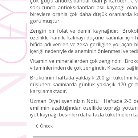
Çok güçlü antioksidantlar olan β karoten, C v
sonucunda antioksidantları asıl kaynağı olan
bireylere oranla çok daha düşük oranlarda ka
görülmüştür.
Zengin bir folat ve demir kaynağıdır: Brokoli,
özellikle hamile kalmayı düşüne kadınlar için h
bifida adı verilen ve zeka geriliğine yol açan
içeriği nedeniyle de aneminin önlenmesi ve teda
Vitamin ve minerallerden çok zengindir: Brokoli
vitaminlerinden de çok zengindir. Kısacası sağlı
Brokolinin haftada yaklaşık 200 gr tüketimi k
düşünen kadınlarda günlük yaklaşık 170 gr tü
karşılamaktadır.
Uzman Diyetisyeninizin Notu: Haftada 2-3 def
emilimini azalttığından özellikle toprağı iyotta
iyot kaynağı besinleri daha fazla tüketmeleri ta
Önceki