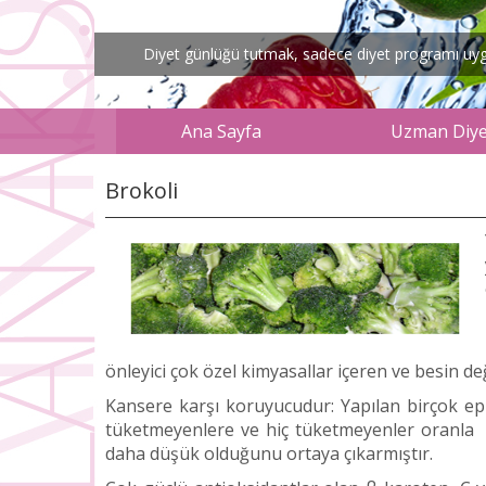
Diyet günlüğü tutmak, sadece diyet programı uygul
Ana Sayfa
Uzman Diyet
Brokoli
önleyici çok özel kimyasallar içeren ve besin de
Kansere karşı koruyucudur: Yapılan birçok epi
tüketmeyenlere ve hiç tüketmeyenler oranla ö
daha düşük olduğunu ortaya çıkarmıştır.