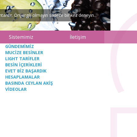
ardır. Önyargılı olmayın sadece bir kez deneyin...
Sistemimiz
İletişim
GÜNDEMİMİZ
MUCİZE BESİNLER
LIGHT TARİFLER
BESİN İÇERİKLERİ
EVET BİZ BAŞARDIK
HESAPLAMALAR
BASINDA CEYLAN AKİŞ
VİDEOLAR