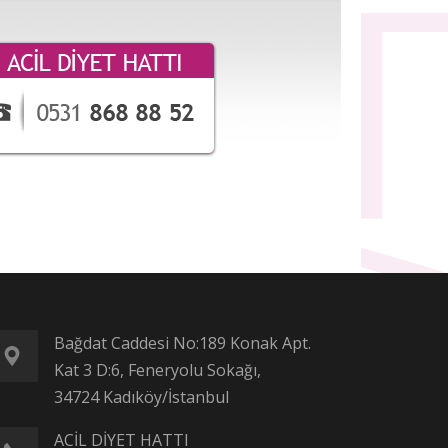
Bağdat Caddesi No:189 Konak Apt.
Kat 3 D:6, Feneryolu Sokağı,
34724 Kadıköy/İstanbul
ACİL DİYET HATTI