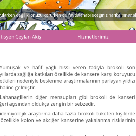
arken değil kilonuzu korurken de faydalanabileceğiniz harika bir anaht
isyen Ceylan Akiş
Hizmetlerimiz
Yumuşak ve hafif yağlı hissi veren tadıyla brokoli son
yıllarda sağlığa katkıları özellikle de kansere karşı koruyucu
etkileri nedeniyle beslenme araştırmalarının parlayan yıldızı
haline gelmiştir.
Lahanagillerin diğer mensupları gibi brokoli de kanseri
ğeri açısından oldukça zengin bir sebzedir.
demiyolojik araştırma daha fazla brokoli tüketen kişilerde
zellikle kolon ve akciğer kanserine yakalanma risklerinin