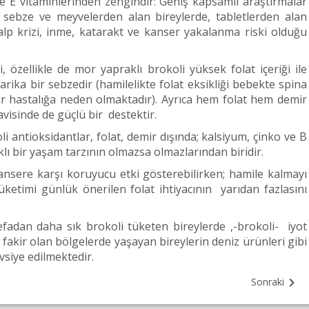
e E vitaminlerinden zengindir: Geniş kapsamlı araştırmalar
 sebze ve meyvelerden alan bireylerde, tabletlerden alan
lp krizi, inme, katarakt ve kanser yakalanma riski olduğu
 özellikle de mor yapraklı brokoli yüksek folat içeriği ile
arika bir sebzedir (hamilelikte folat eksikliği bebekte spina
 bir hastalığa neden olmaktadır). Ayrıca hem folat hem demir
visinde de güçlü bir destektir.
 antioksidantlar, folat, demir dışında; kalsiyum, çinko ve B
klı bir yaşam tarzının olmazsa olmazlarından biridir.
ansere karşı koruyucu etki gösterebilirken; hamile kalmayı
ketimi günlük önerilen folat ihtiyacının yarıdan fazlasını
adan daha sık brokoli tüketen bireylerde ,-brokoli- iyot
n fakir olan bölgelerde yaşayan bireylerin deniz ürünleri gibi
vsiye edilmektedir.
Sonraki