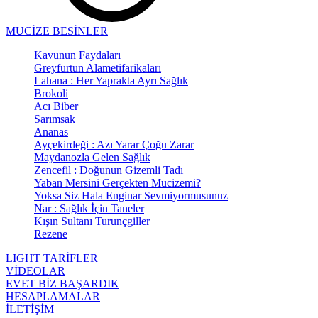
MUCİZE BESİNLER
Kavunun Faydaları
Greyfurtun Alametifarikaları
Lahana : Her Yaprakta Ayrı Sağlık
Brokoli
Acı Biber
Sarımsak
Ananas
Ayçekirdeği : Azı Yarar Çoğu Zarar
Maydanozla Gelen Sağlık
Zencefil : Doğunun Gizemli Tadı
Yaban Mersini Gerçekten Mucizemi?
Yoksa Siz Hala Enginar Sevmiyormusunuz
Nar : Sağlık İçin Taneler
Kışın Sultanı Turunçgiller
Rezene
LIGHT TARİFLER
VİDEOLAR
EVET BİZ BAŞARDIK
HESAPLAMALAR
İLETİŞİM