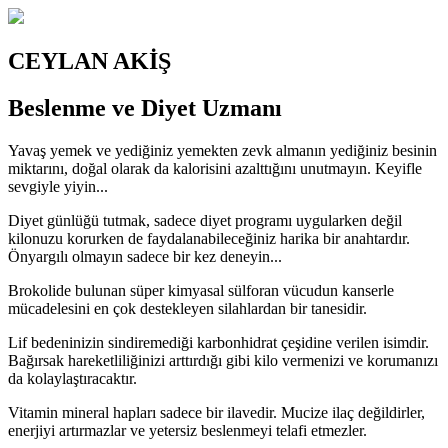
CEYLAN AKİŞ
Beslenme ve Diyet Uzmanı
Yavaş yemek ve yediğiniz yemekten zevk almanın yediğiniz besinin
miktarını, doğal olarak da kalorisini azalttığını unutmayın. Keyifle
sevgiyle yiyin...
Diyet günlüğü tutmak, sadece diyet programı uygularken değil
kilonuzu korurken de faydalanabileceğiniz harika bir anahtardır.
Önyargılı olmayın sadece bir kez deneyin...
Brokolide bulunan süper kimyasal sülforan vücudun kanserle
mücadelesini en çok destekleyen silahlardan bir tanesidir.
Lif bedeninizin sindiremediği karbonhidrat çeşidine verilen isimdir.
Bağırsak hareketliliğinizi arttırdığı gibi kilo vermenizi ve korumanızı
da kolaylaştıracaktır.
Vitamin mineral hapları sadece bir ilavedir. Mucize ilaç değildirler,
enerjiyi artırmazlar ve yetersiz beslenmeyi telafi etmezler.