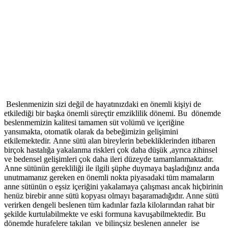
Beslenmenizin sizi değil de hayatınızdaki en önemli kişiyi de
etkilediği bir başka önemli süreçtir emziklilik dönemi. Bu dönemde
beslenmemizin kalitesi tamamen süt volümü ve içeriğine
yansımakta, otomatik olarak da bebeğimizin gelişimini
etkilemektedir. Anne sütü alan bireylerin bebekliklerinden itibaren
birçok hastalığa yakalanma riskleri çok daha düşük ,ayrıca zihinsel
ve bedensel gelişimleri çok daha ileri düzeyde tamamlanmaktadır.
Anne sütünün gerekliliği ile ilgili şüphe duymaya başladığınız anda
unutmamanız gereken en önemli nokta piyasadaki tüm mamaların
anne sütünün o eşsiz içeriğini yakalamaya çalışması ancak hiçbirinin
henüz birebir anne sütü kopyası olmayı başaramadığıdır. Anne sütü
verirken dengeli beslenen tüm kadınlar fazla kilolarından rahat bir
şekilde kurtulabilmekte ve eski formuna kavuşabilmektedir. Bu
dönemde hurafelere takılan ve bilinçsiz beslenen anneler ise