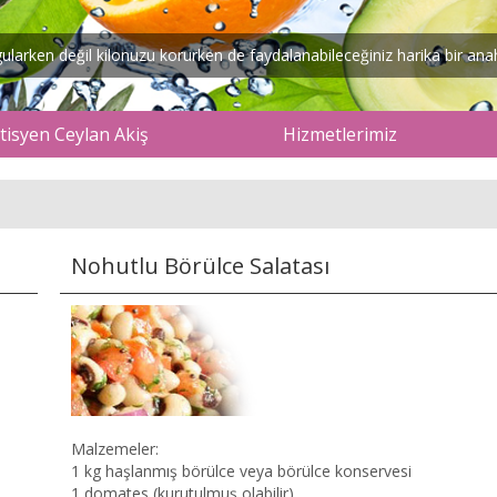
arken değil kilonuzu korurken de faydalanabileceğiniz harika bir anaht
isyen Ceylan Akiş
Hizmetlerimiz
Nohutlu Börülce Salatası
Malzemeler:
1 kg haşlanmış börülce veya börülce konservesi
1 domates (kurutulmuş olabilir)