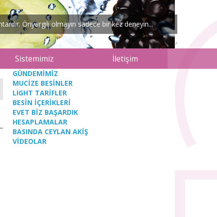
ardır. Önyargılı olmayın sadece bir kez deneyin...
Sistemimiz
İletişim
GÜNDEMİMİZ
MUCİZE BESİNLER
LIGHT TARİFLER
BESİN İÇERİKLERİ
EVET BİZ BAŞARDIK
HESAPLAMALAR
BASINDA CEYLAN AKİŞ
VİDEOLAR