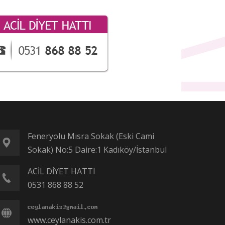
Feneryolu Mısra Sokak (Eski Cami
Sokak) No:5 Daire:1 Kadıköy/İstanbul
ACİL DİYET HATTI
0531 868 88 52
www.ceylanakis.com.tr