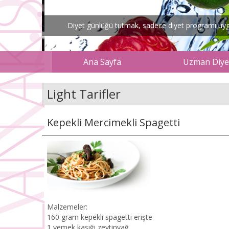
Diyet günlüğü tutmak, sadece diyet programı uygul
Ana Sayfa
Uzman Diyet
Light Tarifler
Kepekli Mercimekli Spagetti
Malzemeler:
160 gram kepekli spagetti erişte
1 yemek kaşığı zeytinyağ