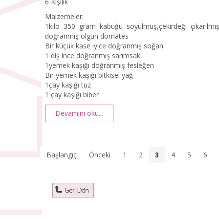
6 Kişilik
Malzemeler:
1kilo 350 gram kabuğu soyulmuş,çekirdeği çıkarılmı
doğranmış olgun domates
Bir küçük kase iyice doğranmış soğan
1 diş ince doğranmış sarımsak
1yemek kaşığı doğranmış fesleğen
Bir yemek kaşığı bitkisel yağ
1çay kaşığı tuz
1 çay kaşığı biber
Devamını oku...
Başlangıç
Önceki
1
2
3
4
5
6