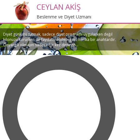
CEYLAN AKİŞ
Beslenme ve Diyet Uzmanı
Diyet günlüğü tutmak, sadece diyet programı uygularken değil
kilonuzu korurken de faydalanabileceğiniz harika bir anahtardır.
Önyargılı olmayın sadece bir kez deneyin...