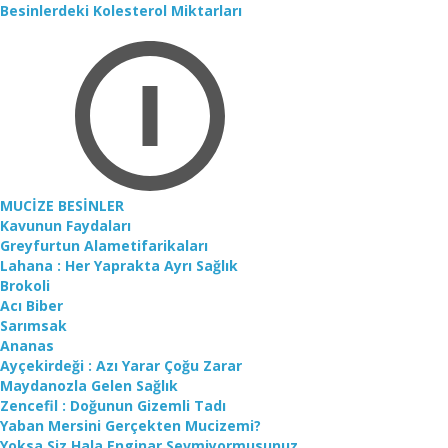
Besinlerdeki Kolesterol Miktarları
MUCİZE BESİNLER
Kavunun Faydaları
Greyfurtun Alametifarikaları
Lahana : Her Yaprakta Ayrı Sağlık
Brokoli
Acı Biber
Sarımsak
Ananas
Ayçekirdeği : Azı Yarar Çoğu Zarar
Maydanozla Gelen Sağlık
Zencefil : Doğunun Gizemli Tadı
Yaban Mersini Gerçekten Mucizemi?
Yoksa Siz Hala Enginar Sevmiyormusunuz