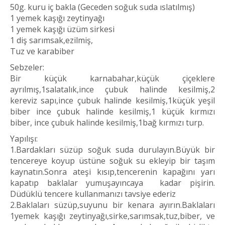
50g. kuru iç bakla (Geceden soğuk suda ıslatılmış)
1 yemek kaşığı zeytinyağı
1 yemek kaşığı üzüm sirkesi
1 diş sarımsak,ezilmiş,
Tuz ve karabiber
Sebzeler:
Bir küçük karnabahar,küçük çiçeklere
ayrılmış,1salatalık,ince çubuk halinde kesilmiş,2
kereviz sapı,ince çubuk halinde kesilmiş,1küçük yeşil
biber ince çubuk halinde kesilmiş,1 küçük kırmızı
biber, ince çubuk halinde kesilmiş,1bağ kırmızı turp.
Yapılışı:
1.Bardakları süzüp soğuk suda durulayın.Büyük bir
tencereye koyup üstüne soğuk su ekleyip bir taşım
kaynatın.Sonra ateşi kısıp,tencerenin kapağını yarı
kapatıp baklalar yumuşayıncaya kadar pişirin.
Düdüklü tencere kullanmanızı tavsiye ederiz
2.Baklaları süzüp,suyunu bir kenara ayırın.Baklaları
1yemek kaşığı zeytinyağı,sirke,sarımsak,tuz,biber, ve