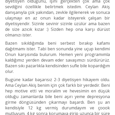
diyetisyen olduğunu, işini gerçekten çok ama çok
sevdiğini özellikle belirtmek istedim. Ceylan Akiş
danışanıyla çok yakından, zevkle ilgilenerek ve sonuca
ulaşmayı en az onun kadar isteyerek çalışan bir
diyetisyendir. Sizinle sevinir sizinle üzülür ama bazen
de size azıcık kızar :) Sizden hep ona karşı dürüst
olmanızı ister.
Bazen sıkıldığımda beni serbest bırakıp kafamı
dağıtmamı ister. Tabi ben sonunda yine uçup kendimi
Onun karşısında bulurum. Hemen yeni programımla
kaldığımız yerden devam eder savaşımızı sürdürürüz.
Bazen sıkı pazarlıkla kendisinden sufle bile kopardığım
olur.
Bugüne kadar başarısız 2-3 diyetisyen hikayem oldu.
Ama Ceylan Akiş benim için çok farklı bir yerdedir. Beni
hep motive etti ve moralim ve hevesimin en düşük
olduğu zamanlarda bile beni aşırı yeme depresyona
girme döngüsünden çıkarmayı başardı. Ben şu an
kendisiyle 12 kg vermiş durumdayım ve çoook
mutluyum. 4 kg sonra korumaya girip uzunca bir süre