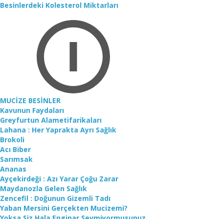
Besinlerdeki Kolesterol Miktarları
MUCİZE BESİNLER
Kavunun Faydaları
Greyfurtun Alametifarikaları
Lahana : Her Yaprakta Ayrı Sağlık
Brokoli
Acı Biber
Sarımsak
Ananas
Ayçekirdeği : Azı Yarar Çoğu Zarar
Maydanozla Gelen Sağlık
Zencefil : Doğunun Gizemli Tadı
Yaban Mersini Gerçekten Mucizemi?
Yoksa Siz Hala Enginar Sevmiyormusunuz