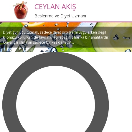
CEYLAN AKİŞ
Beslenme ve Diyet Uzmanı
Diyet günlüğü tutmak, sadece diyet programı uygularken değil
kilonuzu korurken de faydalanabileceğiniz harika bir anahtardır.
Önyargılı olmayın sadece bir kez deneyin...