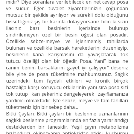
mıdır? Diye soranlara verilebilecek en net cevap posa
ve sudur. Eğer tuvalet ziyaretlerinizin çoğundan
mutsuz bir şekilde ayrılıyor ve sürekli dolu olduğunu
hissettiğiniz şiş bir karınla dolaşıyorsanız bilin ki sizin
ilacınız bazı besinlerin içerisinde bulunup
sindirilemeyen özel bir besin öğesi olan posadır.
Özellikle sebze-meyve ve işlenmemiş tahıllarda
bulunan ve özellikle barsak hareketlerini düzenleyip,
besinlerin kana karışmasını da yavaşlatarak tok
tutucu özelliği olan bir öğedir Posa. Yani’’ bana ne
canım benim barsaklarım gayet iyi çalışıyor’’ deseniz
bile yine de posa tüketimine mahkumsunuz. Sağlık
üzerindeki tüm faydalı etkileri ve kronik birçok
hastalığa karşı koruyucu etkilerinin yanı sıra posa sizi
tok tutup kan şekeriniz dengeleyerek zayıflamanıza
yardımcı olmaktadır. İşte sebze, meyve ve tam tahılları
tüketmeniz için bir sebep daha…
Bitki Çayları: Bitki çayları bir beslenme uzmanlarının
sağlıklı beslenme programlarında en fazla yararlandığı
desteklerden bir tanesidir. Yeşil çayın metabolizma
hızlandırıcı, ekinezyanın antioksidan etkisi, kuşburnu