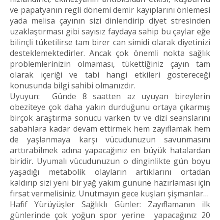
ve papatyanın regli dönemi demir kayıplarını önlemesi
yada melisa çayının sizi dinlendirip diyet stresinden
uzaklaştırması gibi sayısız faydaya sahip bu çaylar eğe
bilinçli tüketilirse tam birer can simidi olarak diyetinizi
desteklemektedirler. Ancak çok önemli nokta sağlık
problemlerinizin olmaması, tükettiğiniz çayın tam
olarak içeriği ve tabi hangi etkileri göstereceği
konusunda bilgi sahibi olmanızdır.
Uyuyun: Günde 8 saatten az uyuyan bireylerin
obeziteye çok daha yakın durduğunu ortaya çıkarmış
birçok araştırma sonucu varken tv ve dizi seanslarını
sabahlara kadar devam ettirmek hem zayıflamak hem
de yaşlanmaya karşı vücudunuzun savunmasını
arttırabilmek adına yapacağınız en büyük hatalardan
biridir. Uyumalı vücudunuzun o dinginlikte gün boyu
yaşadığı metabolik olayların artıklarını ortadan
kaldırıp sizi yeni bir yağ yakım gününe hazırlaması için
fırsat vermelisiniz. Unutmayın gece kuşları şişmanlar…
Hafif Yürüyüşler Sağlıklı Günler: Zayıflamanın ilk
günlerinde çok yoğun spor yerine yapacağınız 20