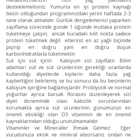
metabolizmanızın hızlı yağ yakmasını
desteklemelisiniz. Yumurta en iyi protein kaynağı
besin olduğundan programınızdaki yerini haftada 2-3
tane olarak almalıdır. Günlük dengelemenizi yaparken
zayıflama sürecinde günde 1 öğünde mutlaka protein
tüketmeye çalışın; ancak buradaki kilit nokta sadece
protein tüketmek değil etleriniz en az yağlı biçimde
pişirip en doğru yani en doğru düşük
karbonhidratlarla tüketmektir.
Süt için süt içirin: Kalsiyum sizi zayıflatır. Bilim
adamları süt ve süt ürünlerinin gerektiği oranlarda
kullanıldığı diyetlerde kişilerin daha fazla yağ
kaybettiğini belirlemiş ve bu sonucu da bu besinlerin
kalsiyum içeriğine bağlamışlardır. Probiyotik ve normal
yoğurtlar ayrıca barsak florasını düzenleyerek sizi
diyet döneminde olası kabızlık sorunlarından
korumakta ayrıca süt ürünlerinin günümüzün en
önemli eksikliği olan D3 vitaminin de en önemli
kaynaklarından olduğu unutulmamalıdır.
Vitaminler ve Mineraller İhmale Gelmez: Eğer
vücudunuza eksik ve mineral alıyorsanız ondan ne