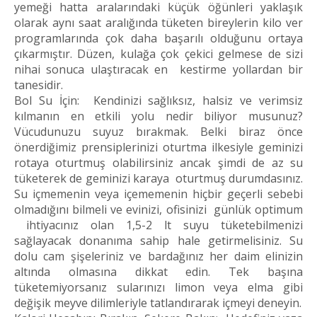
yemeği hatta aralarındaki küçük öğünleri yaklaşık
olarak aynı saat aralığında tüketen bireylerin kilo ver
programlarında çok daha başarılı olduğunu ortaya
çıkarmıştır. Düzen, kulağa çok çekici gelmese de sizi
nihai sonuca ulaştıracak en kestirme yollardan bir
tanesidir.
Bol Su İçin: Kendinizi sağlıksız, halsiz ve verimsiz
kılmanın en etkili yolu nedir biliyor musunuz?
Vücudunuzu suyuz bırakmak. Belki biraz önce
önerdiğimiz prensiplerinizi oturtma ilkesiyle geminizi
rotaya oturtmuş olabilirsiniz ancak şimdi de az su
tüketerek de geminizi karaya oturtmuş durumdasınız.
Su içmemenin veya içememenin hiçbir geçerli sebebi
olmadığını bilmeli ve evinizi, ofisinizi günlük optimum
ihtiyacınız olan 1,5-2 lt suyu tüketebilmenizi
sağlayacak donanıma sahip hale getirmelisiniz. Su
dolu cam şişeleriniz ve bardağınız her daim elinizin
altında olmasına dikkat edin. Tek başına
tüketemiyorsanız sularınızı limon veya elma gibi
değişik meyve dilimleriyle tatlandırarak içmeyi deneyin.