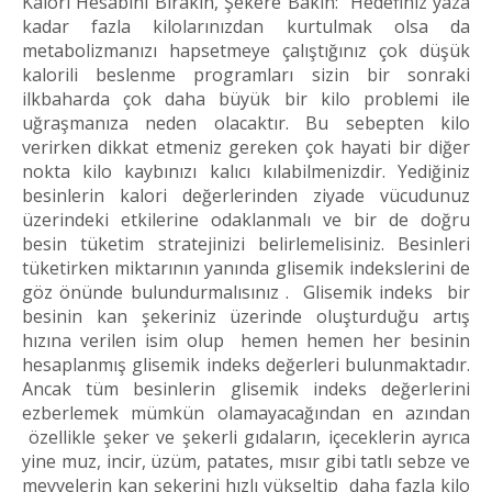
Kalori Hesabını Bırakın, Şekere Bakın: Hedefiniz yaza
kadar fazla kilolarınızdan kurtulmak olsa da
metabolizmanızı hapsetmeye çalıştığınız çok düşük
kalorili beslenme programları sizin bir sonraki
ilkbaharda çok daha büyük bir kilo problemi ile
uğraşmanıza neden olacaktır. Bu sebepten kilo
verirken dikkat etmeniz gereken çok hayati bir diğer
nokta kilo kaybınızı kalıcı kılabilmenizdir. Yediğiniz
besinlerin kalori değerlerinden ziyade vücudunuz
üzerindeki etkilerine odaklanmalı ve bir de doğru
besin tüketim stratejinizi belirlemelisiniz. Besinleri
tüketirken miktarının yanında glisemik indekslerini de
göz önünde bulundurmalısınız . Glisemik indeks bir
besinin kan şekeriniz üzerinde oluşturduğu artış
hızına verilen isim olup hemen hemen her besinin
hesaplanmış glisemik indeks değerleri bulunmaktadır.
Ancak tüm besinlerin glisemik indeks değerlerini
ezberlemek mümkün olamayacağından en azından
özellikle şeker ve şekerli gıdaların, içeceklerin ayrıca
yine muz, incir, üzüm, patates, mısır gibi tatlı sebze ve
meyvelerin kan şekerini hızlı yükseltip daha fazla kilo