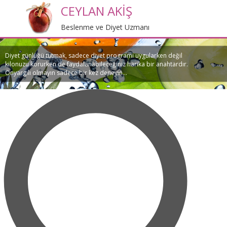
CEYLAN AKİŞ
Beslenme ve Diyet Uzmanı
Diyet günlüğü tutmak, sadece diyet programı uygularken değil
kilonuzu korurken de faydalanabileceğiniz harika bir anahtardır.
Önyargılı olmayın sadece bir kez deneyin...