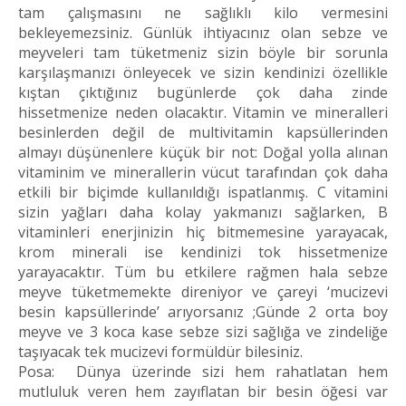
tam çalışmasını ne sağlıklı kilo vermesini
bekleyemezsiniz. Günlük ihtiyacınız olan sebze ve
meyveleri tam tüketmeniz sizin böyle bir sorunla
karşılaşmanızı önleyecek ve sizin kendinizi özellikle
kıştan çıktığınız bugünlerde çok daha zinde
hissetmenize neden olacaktır. Vitamin ve mineralleri
besinlerden değil de multivitamin kapsüllerinden
almayı düşünenlere küçük bir not: Doğal yolla alınan
vitaminim ve minerallerin vücut tarafından çok daha
etkili bir biçimde kullanıldığı ispatlanmış. C vitamini
sizin yağları daha kolay yakmanızı sağlarken, B
vitaminleri enerjinizin hiç bitmemesine yarayacak,
krom minerali ise kendinizi tok hissetmenize
yarayacaktır. Tüm bu etkilere rağmen hala sebze
meyve tüketmemekte direniyor ve çareyi ‘mucizevi
besin kapsüllerinde’ arıyorsanız ;Günde 2 orta boy
meyve ve 3 koca kase sebze sizi sağlığa ve zindeliğe
taşıyacak tek mucizevi formüldür bilesiniz.
Posa: Dünya üzerinde sizi hem rahatlatan hem
mutluluk veren hem zayıflatan bir besin öğesi var