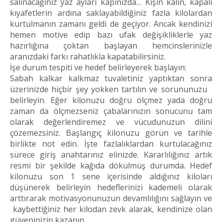
salınacağınız yaz ayları kapınızda… Kışın kalın, kapalı
kıyafetlerin ardına saklayabildiğiniz fazla kilolardan
kurtulmanın zamanı geldi de geçiyor. Ancak kendinizi
hemen motive edip bazı ufak değişikliklerle yaz
hazırlığına çoktan başlayan hemcinslerinizle
aranızdaki farkı rahatlıkla kapatabilirsiniz.
İşe durum tespiti ve hedef belirleyerek başlayın:
Sabah kalkar kalkmaz tuvaletiniz yaptıktan sonra
üzerinizde hiçbir şey yokken tartılın ve sorununuzu
belirleyin. Eğer kilonuzu doğru ölçmez yada doğru
zaman da ölçmezseniz çabalarınızın sonucunu tam
olarak değerlendiremez ve vücudunuzun dilini
çözemezsiniz. Başlangıç kilonuzu görün ve tarihle
birlikte not edin. İşte fazlalıklardan kurtulacağınız
sürece giriş anahtarınız elinizde. Kararlılığınız artık
resmi bir şekilde kağıda dökülmüş durumda. Hedef
kilonuzu son 1 sene içerisinde aldığınız kiloları
düşünerek belirleyin hedeflerinizi kademeli olarak
arttırarak motivasyonunuzun devamlılığını sağlayın ve
kaybettiğiniz her kilodan zevk alarak, kendinize olan
güveninizin kazanın.