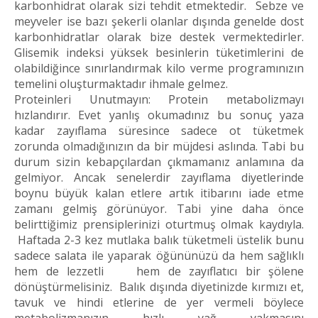
karbonhidrat olarak sizi tehdit etmektedir. Sebze ve
meyveler ise bazı şekerli olanlar dışında genelde dost
karbonhidratlar olarak bize destek vermektedirler.
Glisemik indeksi yüksek besinlerin tüketimlerini de
olabildiğince sınırlandırmak kilo verme programınızın
temelini oluşturmaktadır ihmale gelmez.
Proteinleri Unutmayın: Protein metabolizmayı
hızlandırır. Evet yanlış okumadınız bu sonuç yaza
kadar zayıflama süresince sadece ot tüketmek
zorunda olmadığınızın da bir müjdesi aslında. Tabi bu
durum sizin kebapçılardan çıkmamanız anlamına da
gelmiyor. Ancak senelerdir zayıflama diyetlerinde
boynu büyük kalan etlere artık itibarını iade etme
zamanı gelmiş görünüyor. Tabi yine daha önce
belirttiğimiz prensiplerinizi oturtmuş olmak kaydıyla.
Haftada 2-3 kez mutlaka balık tüketmeli üstelik bunu
sadece salata ile yaparak öğününüzü da hem sağlıklı
hem de lezzetli hem de zayıflatıcı bir şölene
dönüştürmelisiniz. Balık dışında diyetinizde kırmızı et,
tavuk ve hindi etlerine de yer vermeli böylece