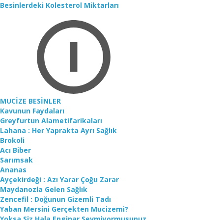
Besinlerdeki Kolesterol Miktarları
MUCİZE BESİNLER
Kavunun Faydaları
Greyfurtun Alametifarikaları
Lahana : Her Yaprakta Ayrı Sağlık
Brokoli
Acı Biber
Sarımsak
Ananas
Ayçekirdeği : Azı Yarar Çoğu Zarar
Maydanozla Gelen Sağlık
Zencefil : Doğunun Gizemli Tadı
Yaban Mersini Gerçekten Mucizemi?
Yoksa Siz Hala Enginar Sevmiyormusunuz