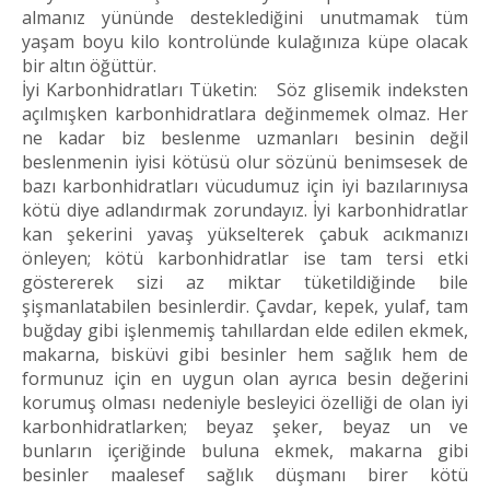
almanız yününde desteklediğini unutmamak tüm
yaşam boyu kilo kontrolünde kulağınıza küpe olacak
bir altın öğüttür.
İyi Karbonhidratları Tüketin: Söz glisemik indeksten
açılmışken karbonhidratlara değinmemek olmaz. Her
ne kadar biz beslenme uzmanları besinin değil
beslenmenin iyisi kötüsü olur sözünü benimsesek de
bazı karbonhidratları vücudumuz için iyi bazılarınıysa
kötü diye adlandırmak zorundayız. İyi karbonhidratlar
kan şekerini yavaş yükselterek çabuk acıkmanızı
önleyen; kötü karbonhidratlar ise tam tersi etki
göstererek sizi az miktar tüketildiğinde bile
şişmanlatabilen besinlerdir. Çavdar, kepek, yulaf, tam
buğday gibi işlenmemiş tahıllardan elde edilen ekmek,
makarna, bisküvi gibi besinler hem sağlık hem de
formunuz için en uygun olan ayrıca besin değerini
korumuş olması nedeniyle besleyici özelliği de olan iyi
karbonhidratlarken; beyaz şeker, beyaz un ve
bunların içeriğinde buluna ekmek, makarna gibi
besinler maalesef sağlık düşmanı birer kötü