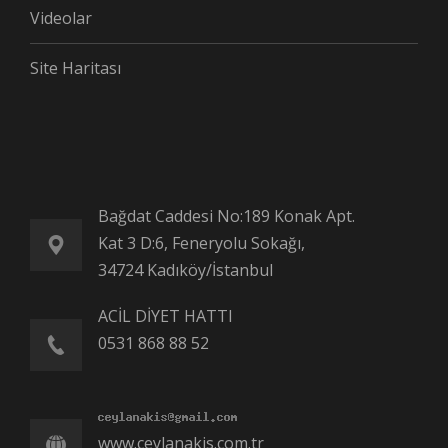
Videolar
Site Haritası
Bağdat Caddesi No:189 Konak Apt.
Kat 3 D:6, Feneryolu Sokağı,
34724 Kadıköy/İstanbul
ACİL DİYET HATTI
0531 868 88 52
www.ceylanakis.com.tr