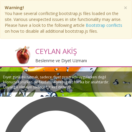
×
Warning!
You have several conflicting bootstrap.js files loaded on the
site. Various unexpected issues in site functionality may arise.
Please have a look to the following article
Bootstrap conflicts
on how to disable all additional bootstrap.js files.
CEYLAN AKİŞ
Beslenme ve Diyet Uzmanı
Diyet günlüğü tutmak, sadece diyet programı uygularken değil
kilonuzu korurken de faydalanabileceğiniz harika bir anahtardır.
Önyargılı olmayın sadece bir kez deneyin...